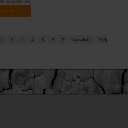
lentesque laoreet.
WEITERLESEN …
1
2
3
4
5
6
7
Vorwärts
Ende