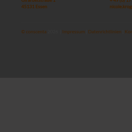
45131 Essen
nicole.kr
©
conscenta
2026 |
Impressum
|
Datenrichtlinien
|
Kon