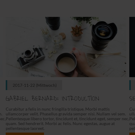
2017-11-22
(Mittwoch)
GABRIEL BERNARD: INTRODUCTION
S
Curabitur a felis in nunc fringilla tristique. Morbi mattis
Cur
m.
ullamcorper velit. Phasellus gravida semper nisi. Nullam vel sem.
ull
nec,
Pellentesque libero tortor, tincidunt et, tincidunt eget, semper nec,
Pel
quam. Sed hendrerit. Morbi ac felis. Nunc egestas, augue at
qua
pellentesque laoreet.
pel