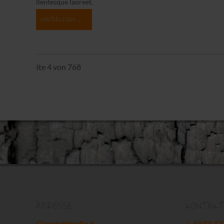
pellentesque laoreet.
WEITERLESEN …
Seite 4 von 768
ADRESSE
KONTAKT
Girardetstraße 1
+ 49 (0) 1