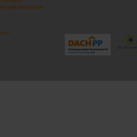
ogmann@conscenta.de
takt