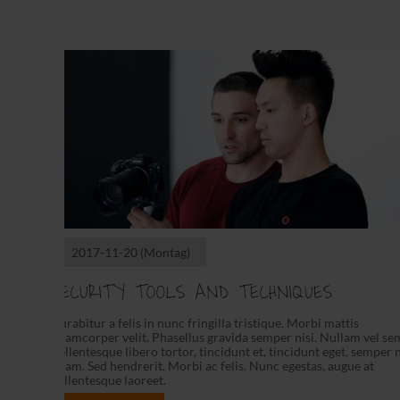
2017-11-20
(Montag)
SECURITY TOOLS AND TECHNIQUES
Curabitur a felis in nunc fringilla tristique. Morbi mattis
ullamcorper velit. Phasellus gravida semper nisi. Nullam vel se
Pellentesque libero tortor, tincidunt et, tincidunt eget, semper 
quam. Sed hendrerit. Morbi ac felis. Nunc egestas, augue at
pellentesque laoreet.