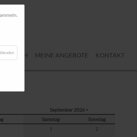
 sammeln.
nblenden
BER MICH
MEINE ANGEBOTE
KONTAKT
September 2026 >
ag
Samstag
Sonntag
1
2