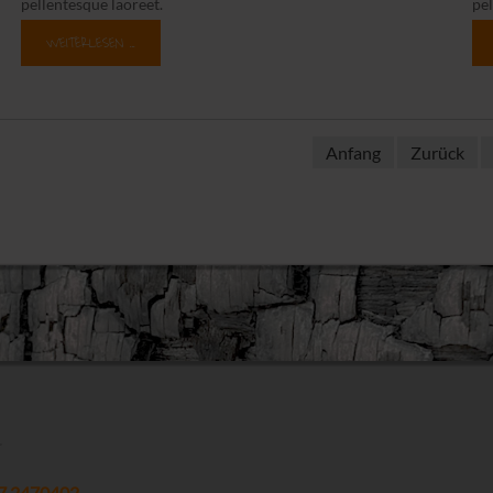
pellentesque laoreet.
pel
WEITERLESEN …
Anfang
Zurück
77 2470402