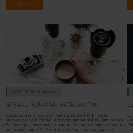
WEITERLESEN …
2017-12-06
(Mittwoch)
GABRIEL BERNARD: INTRODUCTION
S
Curabitur a felis in nunc fringilla tristique. Morbi mattis
Cur
m.
ullamcorper velit. Phasellus gravida semper nisi. Nullam vel sem.
ull
nec,
Pellentesque libero tortor, tincidunt et, tincidunt eget, semper nec,
Pel
quam. Sed hendrerit. Morbi ac felis. Nunc egestas, augue at
qua