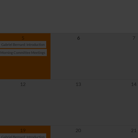
5
6
7
Gabriel Bernard: Introduction
Morning Committee Meetings
12
13
14
19
20
21
Gabriel Bernard: Introduction