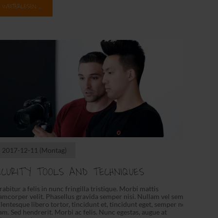
WEITERLESEN …
2017-12-11
(Montag)
ECURITY TOOLS AND TECHNIQUES
abitur a felis in nunc fringilla tristique. Morbi mattis
amcorper velit. Phasellus gravida semper nisi. Nullam vel sem.
lentesque libero tortor, tincidunt et, tincidunt eget, semper nec,
m. Sed hendrerit. Morbi ac felis. Nunc egestas, augue at