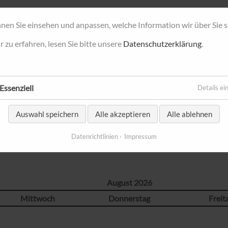
nen Sie einsehen und anpassen, welche Information wir über Sie
zu erfahren, lesen Sie bitte unsere
Datenschutzerklärung
.
Essenziell
Details ei
MEIN PORTFOLIO
MEINE ARBEITSWEISE
Ü
Auswahl speichern
Alle akzeptieren
Alle ablehnen
Datenrichtlinien
Impressum
August 2026
Mittwoch
Donnerstag
Freit