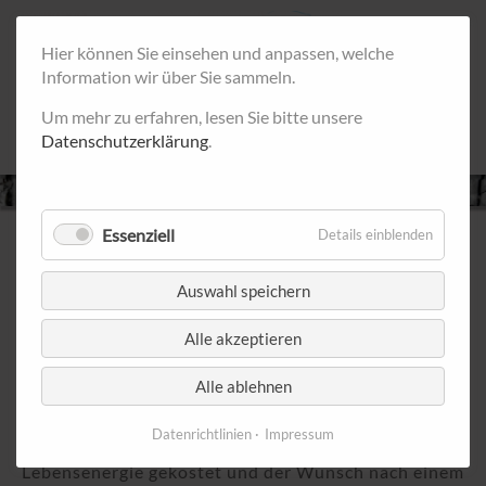
Hier können Sie einsehen und anpassen, welche
Information wir über Sie sammeln.
Um mehr zu erfahren, lesen Sie bitte unsere
Datenschutzerklärung
.
Essenziell
Details einblenden
REDEBEDARF?
Auswahl speichern
Alle akzeptieren
Du merkst zwar, dass Dich eine Wegbegleiterin
weiterbringen würde, aber eine Stimme in Dir sagt,
Alle ablehnen
dass Du doch bisher auch alles allein geschafft hast.
Ja das hast Du - auf der einen Seite. Auf der anderen
Datenrichtlinien
Impressum
Seite hat es Dich unendlich viel Kraft und
Lebensenergie gekostet und der Wunsch nach einem