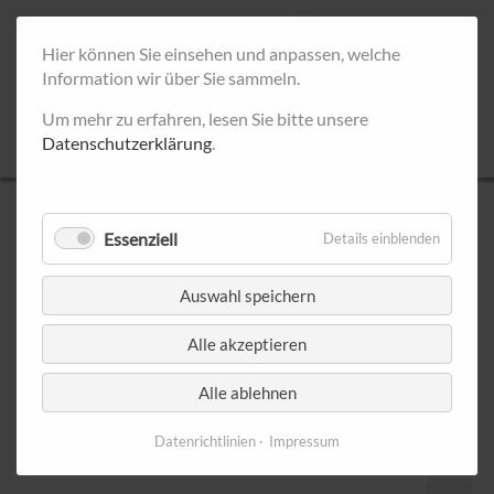
Hier können Sie einsehen und anpassen, welche
Information wir über Sie sammeln.
Um mehr zu erfahren, lesen Sie bitte unsere
Datenschutzerklärung
.
UNSERE INFOSTÄNDE
Essenziell
Details einblenden
Septem
Auswahl speichern
< Juli 2026
August 2026
Alle akzeptieren
Montag
Dienstag
Mittwoch
Donnerstag
Freitag
Samsta
1
Alle ablehnen
Datenrichtlinien
Impressum