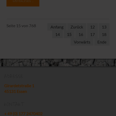
WEITERLESEN …
Seite 15 von 768
Anfang
Zurück
12
13
14
15
16
17
18
Vorwärts
Ende
ADRESSE
Girardetstraße 1
45131 Essen
KONTAKT
+ 49 (0) 177 2470402