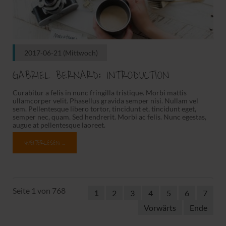
2017-06-21
(Mittwoch)
GABRIEL BERNARD: INTRODUCTION
Curabitur a felis in nunc fringilla tristique. Morbi mattis
ullamcorper velit. Phasellus gravida semper nisi. Nullam vel
sem. Pellentesque libero tortor, tincidunt et, tincidunt eget,
semper nec, quam. Sed hendrerit. Morbi ac felis. Nunc egestas,
augue at pellentesque laoreet.
WEITERLESEN …
Seite 1 von 768
1
2
3
4
5
6
7
Vorwärts
Ende