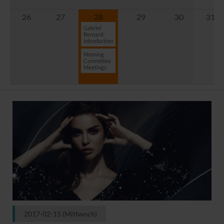
26
27
28
29
30
31
Gabriel
Bernard:
Introduction
Morning
Committee
Meetings
2017-02-15
(Mittwoch)