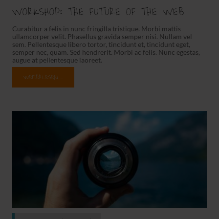
WORKSHOP: THE FUTURE OF THE WEB
Curabitur a felis in nunc fringilla tristique. Morbi mattis
ullamcorper velit. Phasellus gravida semper nisi. Nullam vel
sem. Pellentesque libero tortor, tincidunt et, tincidunt eget,
semper nec, quam. Sed hendrerit. Morbi ac felis. Nunc egestas,
augue at pellentesque laoreet.
WEITERLESEN …