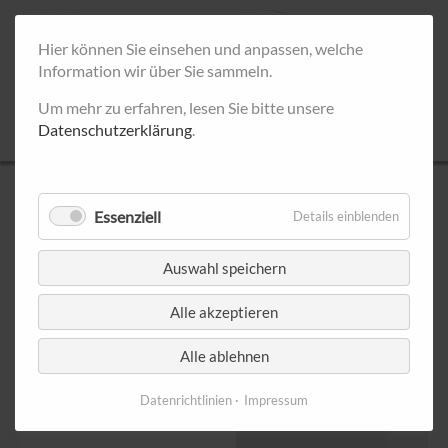
Hier können Sie einsehen und anpassen, welche
Information wir über Sie sammeln.
Um mehr zu erfahren, lesen Sie bitte unsere
Datenschutzerklärung
.
UNSERE INFOSTÄNDE
Essenziell
Details einblenden
< April 2025
Mai 2025
Juni
Auswahl speichern
Montag
Dienstag
Mittwoch
Donnerstag
Freitag
Samsta
Alle akzeptieren
1
2
3
Alle ablehnen
Datenrichtlinien
Impressum